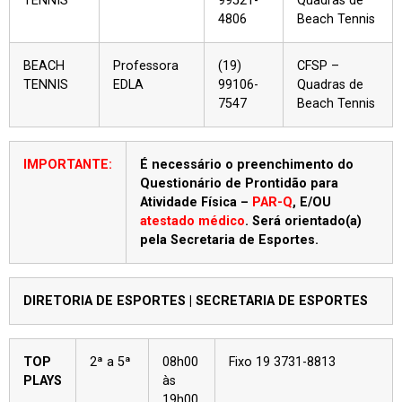
TENNIS
99521-
Quadras de
4806
Beach Tennis
BEACH
Professora
(19)
CFSP –
TENNIS
EDLA
99106-
Quadras de
7547
Beach Tennis
IMPORTANTE:
É necessário o preenchimento do
Questionário de Prontidão para
Atividade Física –
PAR-Q
, E/OU
atestado médico
. Será orientado(a)
pela Secretaria de Esportes.
DIRETORIA DE ESPORTES | SECRETARIA DE ESPORTES
TOP
2ª a 5ª
08h00
Fixo 19 3731-8813
PLAYS
às
19h00